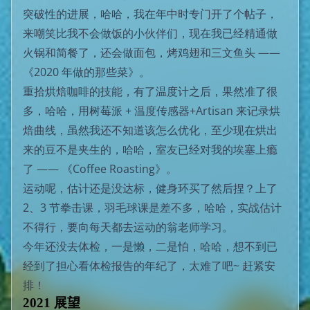
突破性的进展，哈哈，我在年中时专门开了个帖子，
来嘲笑比我不会做饭的小伙伴们，现在我已经精通做
火锅和简餐了，还会做面包，烤鸡翅和三文鱼头 ——
《2020 年做的那些菜》
。
重拾烘焙咖啡的技能，有了温度计之后，果然准了很
多，哈哈，用树莓派 + 温度传感器+Artisan 来记录烘
焙曲线，虽然我还不知道该怎么优化，至少现在烘出
来的豆不是夹生的，哈哈，室友已经对我的埃塞上瘾
了 ——
《Coffee Roasting》
。
运动呢，估计还是没达标，健身环买了然后捏？上了
2、3 节拳击课，羽毛球课是差不多，哈哈，实战估计
不得行，要向每天都去运动的翁老师学习。
今年还没去体检，一是懒，二是怕，哈哈，想不到已
经到了担心看体检报告的年纪了，太难了吧~ 赶紧安
排！
2021 展望