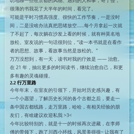
叨地聊一些在京都的风物、遇到的人和事，奇了怪，
很薄的书我花了大半年的时间，看完了。
可能是平时习惯高强度、很快的工作节奏，一是没时
间，二是没啥办法真把思绪放空……每个月拿起一次就
了不起了，每次躺在沙发上看的时候，就有种莫名地
放松。室友说的一句话很到位，“读一本书就是在看作
者的思想、故事，看故事当然是放松的。”
万万没想到，有一天，读书对我的疗效是 —— 治愈。
在 21 年，抽出更多的时间读书，继续治愈自己，和更
多有趣的灵魂碰撞。
2.2 行万里路
今年年末，在室友的引领下，开始对历史感兴趣，有
一个小愿望，了解历史长河的各个古都之后，要走一
条中国古都线路，走万里路，哈哈，有相关经验的朋
友们，有啥建议欢迎私我 >3<
今年比较特别的，就是十一的时候再次进藏，在李师
傅的带领下，跑了川西小环线，风景美得很~ 让我有了