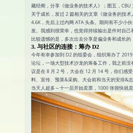
藏经阁，分享《做业务的技术人》；图五，CBU 
关于成长，发过 2 篇相关的文章《做业务的技术人
4.6K，先后上过内网 ATA 头条。期间有不
发。我感到很荣幸，也觉得持续输出是件对自己
比较遗憾的是，多次出去分享是偏业务和成长的，
3. 与社区的连接：筹办 D2
今年有幸参加到 D2 的组委会，组织筹办了
2019
论坛，一场大型技术沙龙的筹备工作，我之前没有
议是在 8 月 2 号，大会在 12 月 14 
料、宣传、预算&采购、大会前和当天的安排&志
当天人超多～十一后开始卖票，1000 张很快就