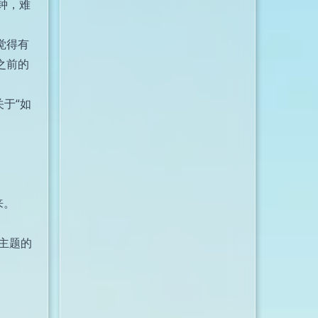
钟，难
觉得有
之前的
于“如
来。
主题的