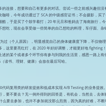
多的连接，想要和自己有更多的对话。尝试一些之前感兴趣但没
咖啡，今年成功通过了 SCA 的中级感官证书；不会摄影，买
酷，于是买了个鼓学着打；20 年元旦和爸妈去了海南旅行，
不想吃，现在会享受做一些简单的自己想吃的料理，车仔面、杂
工作也不为过（个人原因），明显感觉自己的身体健康度下降，不仅物
要亮红灯，在 2020 年好好调整，才能更好地 fighting
上述的某个或者多个环节你有参与到我的生活里，感恩一路上有
AG（读书、理财、健康）会放在最后写哈。
复用类的研发提效和低成本实现 A/B Testing 的业务提效
行，要不要去？无一例外得到的回答是，有机会，当然去，去体
为什么要去参加，也许不参加就没那么煎熬，因为真的好难，不断