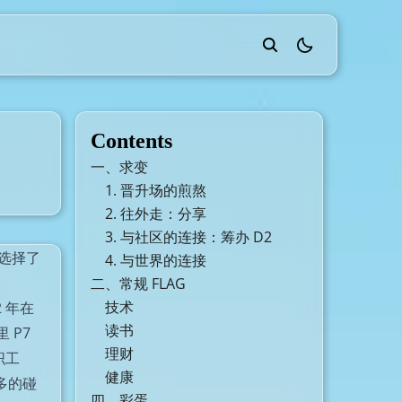
theme switcher
Contents
一、求变
1. 晋升场的煎熬
2. 往外走：分享
3. 与社区的连接：筹办 D2
动选择了
4. 与世界的连接
二、常规 FLAG
技术
 年在
读书
 P7
理财
织工
健康
多的碰
四、彩蛋