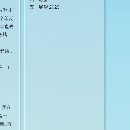
五、展望 2020
有做过
了个单反
今年也去
锦烤
理健康，
！
你：）
。我在
验一
地回顾