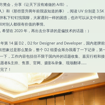
方凳会，分享《让天下没有难做的 A/B》。
》和《那些晋升两年前我该知道的事》，阅读 UV 分别是 3.5K
少小伙伴私下钉钉找我聊，大家遇到一样的困惑，也许可以从文中得
和对别人都很有价值的事情。
希望在 2020 年，再出去分享讲的是偏技术的话题：）
 年第 14 届 D2
，D2 for Designer and Developer，国内老
想象过是那么繁杂，整个 D2 组委会筹办我看了一下记录，第
号，你们感受一下，工作内容包括但不限于国内外的话题收集、嘉宾行程和
愿者&主持、售票、官网、摄影&录像、现场翻译……
卖完了！