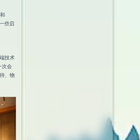
 和
到一些启
牌前端技术
一次会
接待、物