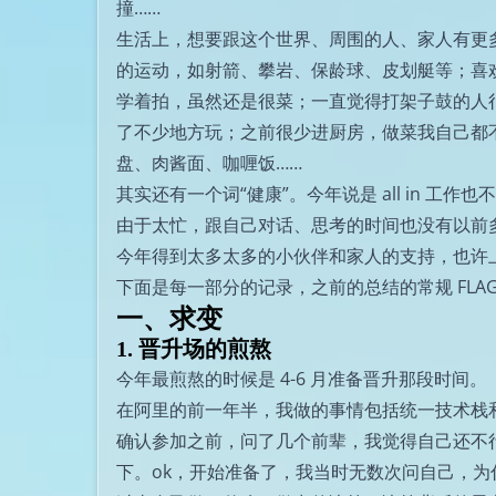
撞……
生活上，想要跟这个世界、周围的人、家人有更
的运动，如射箭、攀岩、保龄球、皮划艇等；喜欢
学着拍，虽然还是很菜；一直觉得打架子鼓的人很
了不少地方玩；之前很少进厨房，做菜我自己都
盘、肉酱面、咖喱饭……
其实还有一个词“健康”。今年说是 all in 
由于太忙，跟自己对话、思考的时间也没有以前多，这里
今年得到太多太多的小伙伴和家人的支持，也许
下面是每一部分的记录，之前的总结的常规 FL
一、求变
1. 晋升场的煎熬
今年最煎熬的时候是 4-6 月准备晋升那段时间。
在阿里的前一年半，我做的事情包括统一技术栈和代码
确认参加之前，问了几个前辈，我觉得自己还不
下。ok，开始准备了，我当时无数次问自己，