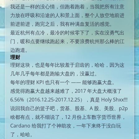
我还是一样的没心情，但跑着跑着，当我把所有注意
力放在呼吸和沿途的人和景上面，整个人放空地前进
前进前进，跑完之后，我有种满血复活的感觉。
最近杭州有点冷，最冷的时候零下了，实在没勇气出
门，暖和点要继续跑起来，不要浪费杭州那么棒的江
边跑道。
理财
理财这块，也是每年比较羞于启齿的，哈哈，因为这
几年几乎每年都是跑输大盘的，没赢过。
每年的理财 KPI 也只有一个 —— 能够跑赢大盘。
感觉得跑赢大盘越来越难了，2017 年大盘大概涨了
6.56%（2016.12.25-2017.12.25），真是 Holy Shxx!!!
说回我自己的篮子吧，货基、股基、A 股、美股、p2p
啥都有点，就不细说了，12 月份上车数字货币世界，
Cardano 给我打了个神助攻，一年下来终于没白玩
了，哈哈。