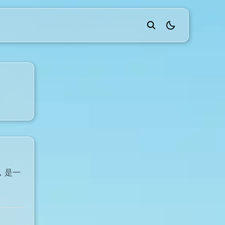
theme switcher
，是一