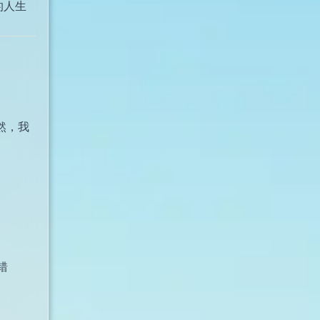
的人生
然，我
错