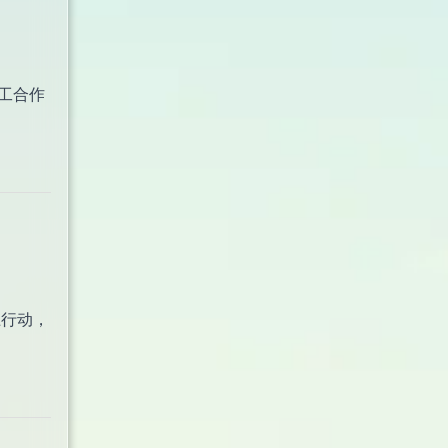
工合作
上行动，