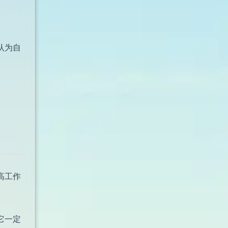
认为自
高工作
它一定