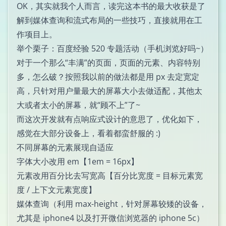
OK，其实就我个人而言，读完这本书的最大收获是了
解到媒体查询和流式布局的一些技巧，直接就用在工
作项目上。
举个栗子：
百度经验 520 专题活动
（手机浏览好吗~）
对于一个那么“丰满”的页面，页面的元素、内容特别
多，怎么破？按照我以前的做法都是用 px 去定宽定
高，只针对用户量最大的屏幕大小去做适配，其他太
大或者太小的屏幕，就“顾不上”了~
而这次开发就有点响应式设计的意思了，优化如下，
感觉在大部分设备上，看着都蛮舒服的 :)
不同屏幕的元素展现自适应
字体大小改用 em【1em = 16px】
元素改用百分比去写宽高【百分比宽度 = 目标元素宽
度 / 上下文元素宽度】
媒体查询（利用 max-height，针对屏幕较矮的设备，
尤其是 iphone4 以及打开微信浏览器的 iphone 5c）