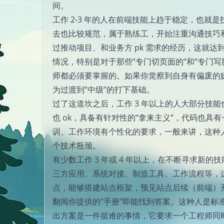
间。
工作 2-3 年的人在前端技能上趋于稳定，也
去也比较规范，属于熟练工，开始注重沟通技巧
过推动项目、和业务方 pk 需求的经历，这就
情况，特别是对于那些“专门切页面的“和“专门写脚本
师都必须要掌握的。如果你觉察到自身有偏废的
为过渡到“中级“的打下基础。
过了这道坎之后，工作 3 年以上的人大部分技
也 ok，具备有针对性的“拿来主义“，代码也具
训、工作环境有个性化的要求，一般来讲，这种
个技术瓶颈。
有少数工作 3 年或 4 年以上，在不断寻求新的
三方应用、系统对接、制造工具、工作流程等，这
点，能够搭建站点框架，预见站点后续（前端）
翻阅你提供的“手册”即能找到答案。这种人是标准的
出方案是一件挺难的事情，它要求一个工程师同